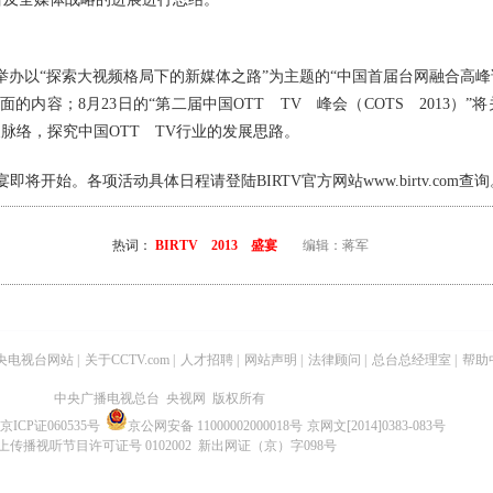
探索大视频格局下的新媒体之路”为主题的“中国首届台网融合高峰论
内容；8月23日的“第二届中国OTT TV 峰会（COTS 2013）”
展脉络，探究中国OTT TV行业的发展思路。
各项活动具体日程请登陆BIRTV官方网站www.birtv.com查询
热词：
BIRTV 2013 盛宴
编辑：蒋军
央电视台网站
|
关于CCTV.com
|
人才招聘
|
网站声明
|
法律顾问
|
总台总经理室
|
帮助
中央广播电视总台 央视网 版权所有
京ICP证060535号
京公网安备 11000002000018号
京网文[2014]0383-083号
上传播视听节目许可证号 0102002 新出网证（京）字098号