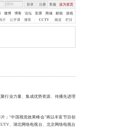
登录
注册
客服
设为首页
康
微博
博客
论坛
彩票
商城
邮箱
游戏
画片
公开课
播客
|
CCTV
频道
栏目
发挥汇聚行业力量、集成优势资源、传播先进理
；“中国视觉效果峰会”将以丰富节目创
CUTV、湖北网络电视台、北京网络电视台