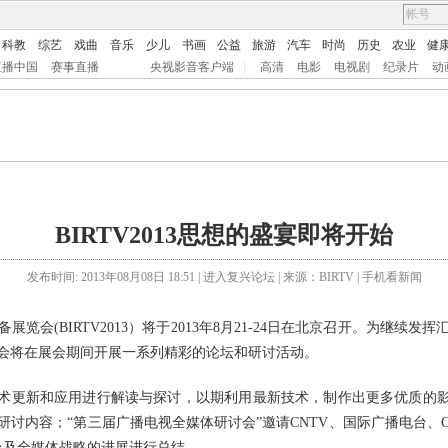
科教
综艺
戏曲
音乐
少儿
书画
公益
旅游
汽车
时尚
历史
农业
健
直播中国
赛事直播
央视影音客户端
|
高清
电影
电视剧
纪录片
动
BIRTV2013思想的盛宴即将开始
发布时间: 2013年08月08日 18:51 |
进入复兴论坛
| 来源：BIRTV |
手机看新闻
(BIRTV2013）将于2013年8月21-24日在北京召开。为继续
会将在展会期间开展一系列精彩的论坛和研讨活动。
更新和应用进行解读与探讨，以期利用最新技术，制作出更多优质的影片
讨内容；“第三届广播电视全媒体研讨会”邀请CNTV、国际广播电台、
台及全媒体战略的进展进行总结。