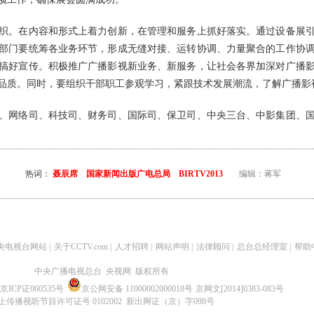
。在内容和形式上着力创新，在管理和服务上抓好落实。通过设备展引
部门要统筹各业务环节，形成无缝对接、运转协调、力量聚合的工作协
搞好宣传。积极推广广播影视新业务、新服务，让社会各界加深对广播
品质。同时，要组织干部职工参观学习，紧跟技术发展潮流，了解广播影
网络司、科技司、财务司、国际司、保卫司、中央三台、中影集团、国
热词：
聂辰席 国家新闻出版广电总局 BIRTV2013
编辑：蒋军
央电视台网站
|
关于CCTV.com
|
人才招聘
|
网站声明
|
法律顾问
|
总台总经理室
|
帮助
中央广播电视总台 央视网 版权所有
京ICP证060535号
京公网安备 11000002000018号
京网文[2014]0383-083号
上传播视听节目许可证号 0102002 新出网证（京）字098号