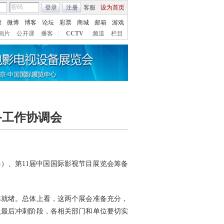
登录
注册
客服
设为首页
康
微博
博客
论坛
彩票
商城
邮箱
游戏
画片
公开课
播客
|
CCTV
频道
栏目
备工作协调会
3）、第11届中国国际影视节目展览会筹备
就绪。总体上看，这两个展会准备充分，
入最后冲刺阶段，各相关部门和单位要切实