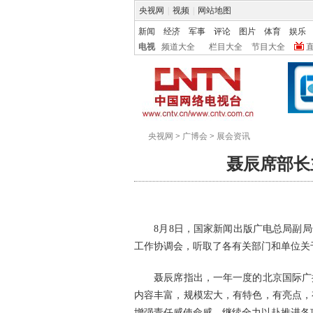
央视网
|
视频
|
网站地图
新闻
经济
军事
评论
图片
体育
娱乐
电视
频道大全
栏目大全
节目大全
央视网
>
广博会
>
展会资讯
聂辰席部长
8月8日，国家新闻出版广电总局副局长聂
工作协调会，听取了各有关部门和单位关
聂辰席指出，一年一度的北京国际广播
内容丰富，规模宏大，有特色，有亮点，
增强责任感使命感，继续全力以赴推进各