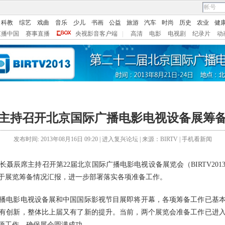
科教
综艺
戏曲
音乐
少儿
书画
公益
旅游
汽车
时尚
历史
农业
健
直播中国
赛事直播
央视影音客户端
|
高清
电影
电视剧
纪录片
动
主持召开北京国际广播电影电视设备展筹
发布时间: 2013年08月16日 09:20 |
进入复兴论坛
| 来源：BIRTV |
手机看新闻
辰席主持召开第22届北京国际广播电影电视设备展览会（BIRTV201
于展览筹备情况汇报，进一步部署落实各项准备工作。
电影电视设备展和中国国际影视节目展即将开幕，各项筹备工作已基本
有创新，整体比上届又有了新的提升。当前，两个展览会准备工作已进
项工作，确保展会圆满成功。