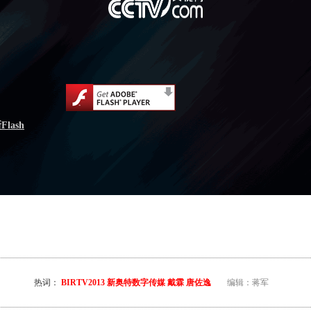
lash
热词：
BIRTV2013
新奥特数字传媒
戴霖
唐佐逸
编辑：蒋军