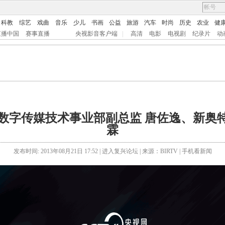
科教
综艺
戏曲
音乐
少儿
书画
公益
旅游
汽车
时尚
历史
农业
健
直播中国
赛事直播
央视影音客户端
|
高清
电影
电视剧
纪录片
动
新奥特数字传媒技术事业部副总监 唐佐逸、新
霖
发布时间: 2013年08月21日 17:52 |
进入复兴论坛
| 来源：BIRTV |
手机看新闻