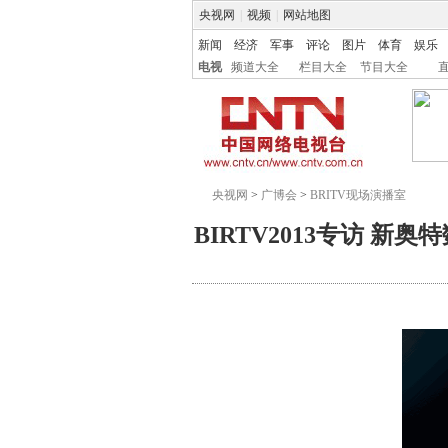
央视网
|
视频
|
网站地图
新闻
经济
军事
评论
图片
体育
娱乐
电视
频道大全
栏目大全
节目大全
央视网
>
广博会
>
BRITV现场演播室
BIRTV2013专访 