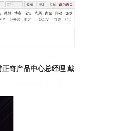
登录
注册
客服
设为首页
康
微博
博客
论坛
彩票
商城
邮箱
游戏
画片
公开课
播客
|
CCTV
频道
栏目
奥特正奇产品中心总经理 戴