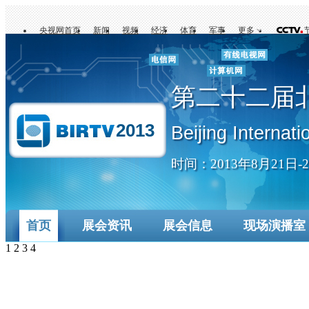
央视网首页
新闻
视频
经济
体育
军事
更多
第二十二届
2013
Beijing Internat
时间：2013年8月21日
首页
展会资讯
展会信息
现场演播室
1
2
3
4