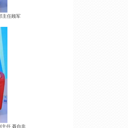
部主任顾军
主任 聂自非