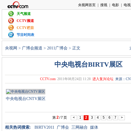
天气频道
CCTV频道
CCTV栏目
节目时间表
央视网
>
广博会频道
>
2011广博会
> 正文
中央电视台BIRTV展区
CCTV.com
2011年08月24日 11:28
进入复兴论坛
来源：CN
中央电视台CNTV展区
2
第
/
7
页
<
1
2
3
4
5
6
7
>
相关热词搜索:
BIRTV2011
广博会
三网融合
媒体