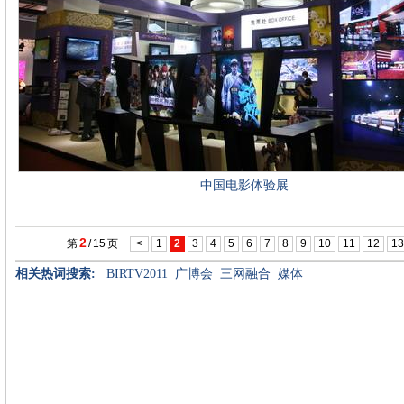
中国电影体验展
2
第
/
15
页
<
1
2
3
4
5
6
7
8
9
10
11
12
13
相关热词搜索:
BIRTV2011
广博会
三网融合
媒体