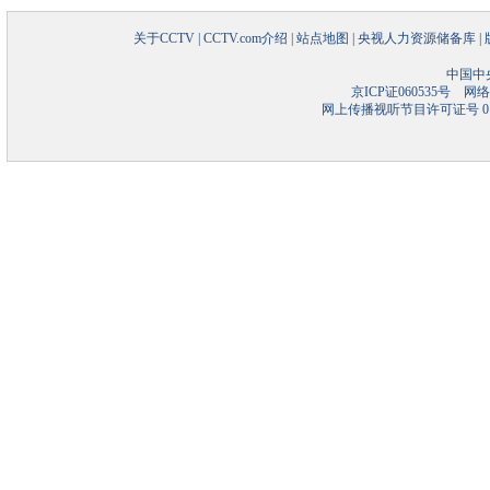
关于CCTV
|
CCTV.com介绍
|
站点地图
|
央视人力资源储备库
|
中国中
京ICP证060535号
网络文
网上传播视听节目许可证号 01