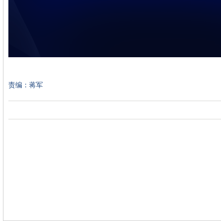
责编：蒋军