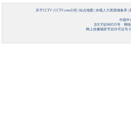
关于CCTV
|
CCTV.com介绍
|
站点地图
|
央视人力资源储备库
|
中国中
京ICP证060535号
网络文
网上传播视听节目许可证号 01