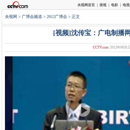
央视网
>
广博会频道
>
2012广博会
> 正文
[视频]沈传宝：广电制播
CCTV.com
2012年08月22