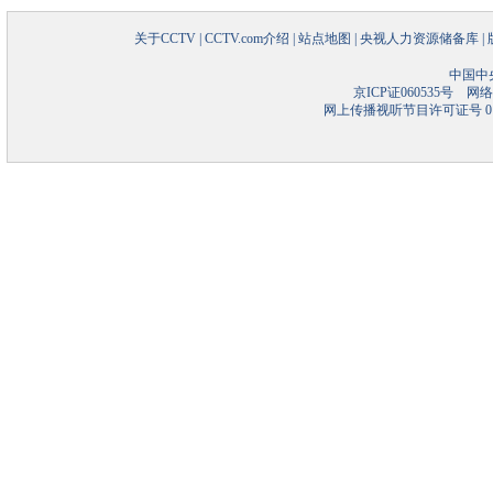
关于CCTV
|
CCTV.com介绍
|
站点地图
|
央视人力资源储备库
|
中国中
京ICP证060535号
网络文
网上传播视听节目许可证号 01