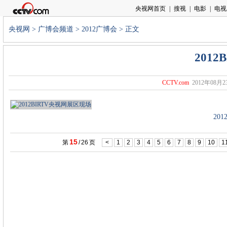
央视网
>
广博会频道
>
2012广博会
> 正文
201
CCTV.com
2012年08月23
20
15
第
/
26
页
<
1
2
3
4
5
6
7
8
9
10
1