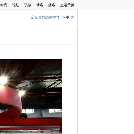
定义你的浏览字号:
小
中
大