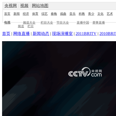
央视网
|
视频
|
网站地图
首页
新闻
经济
体育
综艺
春晚
戏曲
音乐
科教
青少
文化
艺术
电视
频道大全
栏目大全
节目大全
直播中国
赛事直播
频道
栏目
首页
|
网络直播
|
新闻动态
|
现场演播室
|
2011BRITV
|
2010BRI